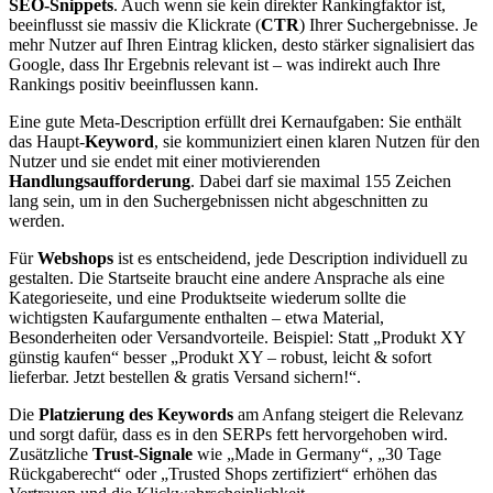
SEO-Snippets
. Auch wenn sie kein direkter Rankingfaktor ist,
beeinflusst sie massiv die Klickrate (
CTR
) Ihrer Suchergebnisse. Je
mehr Nutzer auf Ihren Eintrag klicken, desto stärker signalisiert das
Google, dass Ihr Ergebnis relevant ist – was indirekt auch Ihre
Rankings positiv beeinflussen kann.
Eine gute Meta-Description erfüllt drei Kernaufgaben: Sie enthält
das Haupt-
Keyword
, sie kommuniziert einen klaren Nutzen für den
Nutzer und sie endet mit einer motivierenden
Handlungsaufforderung
. Dabei darf sie maximal 155 Zeichen
lang sein, um in den Suchergebnissen nicht abgeschnitten zu
werden.
Für
Webshops
ist es entscheidend, jede Description individuell zu
gestalten. Die Startseite braucht eine andere Ansprache als eine
Kategorieseite, und eine Produktseite wiederum sollte die
wichtigsten Kaufargumente enthalten – etwa Material,
Besonderheiten oder Versandvorteile. Beispiel: Statt „Produkt XY
günstig kaufen“ besser „Produkt XY – robust, leicht & sofort
lieferbar. Jetzt bestellen & gratis Versand sichern!“.
Die
Platzierung des Keywords
am Anfang steigert die Relevanz
und sorgt dafür, dass es in den SERPs fett hervorgehoben wird.
Zusätzliche
Trust-Signale
wie „Made in Germany“, „30 Tage
Rückgaberecht“ oder „Trusted Shops zertifiziert“ erhöhen das