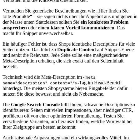
Vertrauen und die Klickwahrscheinlichkeit.
Vermeiden Sie generische Beschreibungen wie „Hier finden Sie
tolle Produkte“ – sie sagen nichts über Ihr Angebot aus und gehen in
der Masse unter. Stattdessen sollten Sie
ein konkretes Problem
ansprechen
oder
einen klaren Vorteil kommunizieren
. Das
macht Ihr Snippet unverwechselbar.
Ein häufiger Fehler ist, dass Shops identische Descriptions für viele
Seiten nutzen. Das führt zu
Duplicate Content
auf Snippet-Ebene
und senkt die Relevanz. Jede Seite sollte eine maßgeschneiderte
Meta-Description erhalten, die sich exakt auf den Seiteninhalt
bezieht.
Technisch wird die Meta-Description im
<meta
-Tag im Head-Bereich
name="description" content="">
hinterlegt. Die meisten Shopsysteme bieten Eingabefelder dafür –
nutzen Sie diese bewusst und nicht als Nebensache.
Die
Google Search Console
hilft Ihnen, schwache Descriptions zu
identifizieren: Seiten mit vielen Impressionen, aber niedriger CTR,
profitieren oft von einer optimierten Formulierung. Testen Sie
verschiedene Varianten, um herauszufinden, welche Wortwahl bei
Ihrer Zielgruppe am besten ankommt.
Auch saisonale Anpassungen sind ein wirkungsvolles Mittel. Im