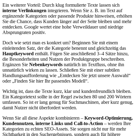
Ein weiterer Vorteil: Durch klug formulierte Texte lassen sich
interne Verlinkungen
integrieren. Wenn Sie z. B. im Text auf
ergänzende Kategorien oder passende Produkte hinweisen, erhöhen
Sie die Chance, dass Kunden länger auf der Seite bleiben und mehr
entdecken. Google wertet eine hohe Verweildauer und niedrige
Absprungraten positiv.
Doch wie setzt man es konkret um? Beginnen Sie mit einem
einleitenden Satz, der die Kategorie benennt und gleichzeitig das
Hauptkeyword
enthält. Fügen Sie anschließend 3–4 Sätze hinzu,
die Besonderheiten und Nutzen der Produktgruppe beschreiben.
Ergänzen Sie
Nebenkeywords
natürlich im Textfluss, ohne ihn
unnatürlich wirken zu lassen. Schließen Sie mit einer subtilen
Handlungsaufforderung wie „Entdecken Sie jetzt unsere Auswahl“
oder „Finden Sie hier Ihr passendes Modell“.
Wichtig ist, dass die Texte kurz, klar und kundenfreundlich bleiben.
Ein Kategorietext sollte in der Regel zwischen 80 und 200 Wörtern
umfassen. So ist er lang genug für Suchmaschinen, aber kurz genug,
damit Nutzer nicht überfordert werden.
Wenn Sie all diese Aspekte kombinieren –
Keyword-Optimierung,
Kundennutzen, interne Links und Call-to-Action
– werden Ihre
Kategorien zu echten SEO-Assets. Sie sorgen nicht nur für mehr
Sichtbarkeit in den Suchergebnissen, sondern auch für höhere