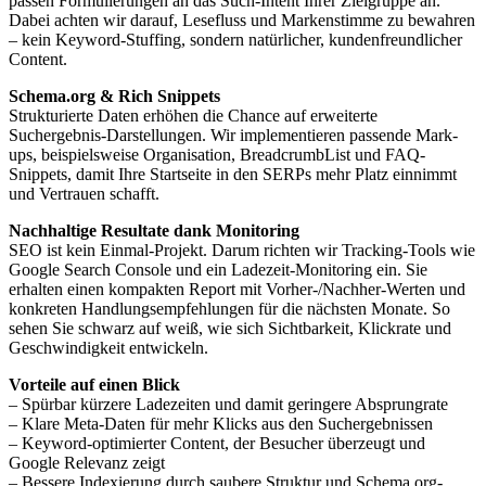
passen Formulierungen an das Such-Intent Ihrer Zielgruppe an.
Dabei achten wir darauf, Lesefluss und Markenstimme zu bewahren
– kein Keyword-Stuffing, sondern natürlicher, kundenfreundlicher
Content.
Schema.org & Rich Snippets
Strukturierte Daten erhöhen die Chance auf erweiterte
Suchergebnis-Darstellungen. Wir implementieren passende Mark-
ups, beispielsweise Organisation, BreadcrumbList und FAQ-
Snippets, damit Ihre Startseite in den SERPs mehr Platz einnimmt
und Vertrauen schafft.
Nachhaltige Resultate dank Monitoring
SEO ist kein Einmal-Projekt. Darum richten wir Tracking-Tools wie
Google Search Console und ein Ladezeit-Monitoring ein. Sie
erhalten einen kompakten Report mit Vorher-/Nachher-Werten und
konkreten Handlungsempfehlungen für die nächsten Monate. So
sehen Sie schwarz auf weiß, wie sich Sichtbarkeit, Klickrate und
Geschwindigkeit entwickeln.
Vorteile auf einen Blick
– Spürbar kürzere Ladezeiten und damit geringere Absprungrate
– Klare Meta-Daten für mehr Klicks aus den Suchergebnissen
– Keyword-optimierter Content, der Besucher überzeugt und
Google Relevanz zeigt
– Bessere Indexierung durch saubere Struktur und Schema.org-